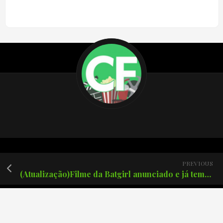
PREVIOUS
(Atualização)Filme da Batgirl anunciado e já temos um diretor.