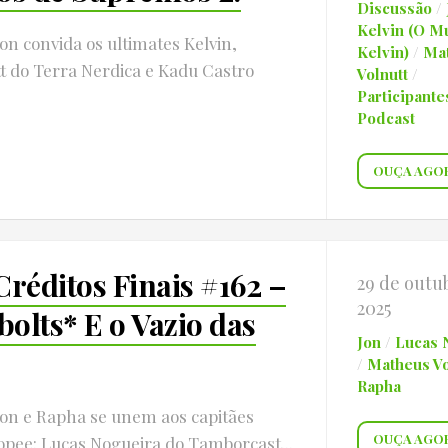
Discussão
/
Kelvin (O M
on convida os ultimates Kelvin,
Kelvin)
/
Ma
t do Terra Nerdica e Kadu Castro
Volnutt
/
Participante
Podcast
OUÇA AGO
Créditos Finais #162 –
29 de outu
2025
olts* E o Vazio das
Jon
/
Lucas 
/
Matheus Vo
Rapha
Jon e Rapha se unem aos capitães
OUÇA AGO
opee: Lucas Nogueira do Tamborcast...