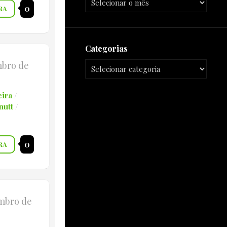
0
RA
Categorias
mbro de
ira
/
nutt
/
0
RA
mbro de