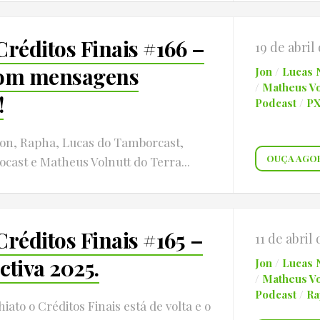
Créditos Finais #166 –
19 de abril
com mensagens
Jon
/
Lucas 
/
Matheus Vo
!
Podcast
/
P
Jon, Rapha, Lucas do Tamborcast,
OUÇA AGO
ocast e Matheus Volnutt do Terra...
Créditos Finais #165 –
11 de abril
ctiva 2025.
Jon
/
Lucas 
/
Matheus Vo
Podcast
/
Ra
iato o Créditos Finais está de volta e o