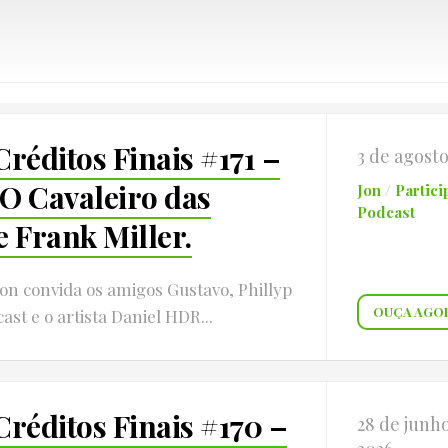
réditos Finais #171 –
3 de agost
O Cavaleiro das
Jon
/
Partici
Podcast
e Frank Miller.
on convida os amigos Gustavo, Phillyp
OUÇA AGO
ast e o artista Daniel HDR...
Créditos Finais #170 –
28 de junh