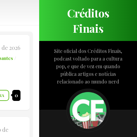
Créditos
Finais
o de 2026
Site oficial dos Créditos Finais,
pantes
/
podcast voltado para a cultura
pop, e que de vez em quando
pública artigos e notícias
relacionado ao mundo nerd
0
RA
o de