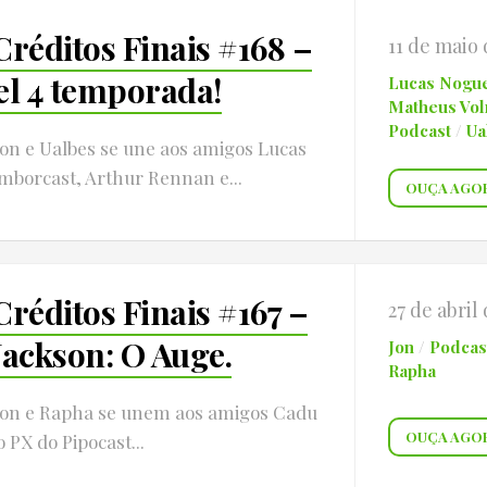
Créditos Finais #168 –
11 de maio 
el 4 temporada!
Lucas Nogue
Matheus Vol
Podcast
/
Ua
Jon e Ualbes se une aos amigos Lucas
mborcast, Arthur Rennan e...
OUÇA AGO
Créditos Finais #167 –
27 de abril
Jackson: O Auge.
Jon
/
Podcas
Rapha
Jon e Rapha se unem aos amigos Cadu
OUÇA AGO
 PX do Pipocast...