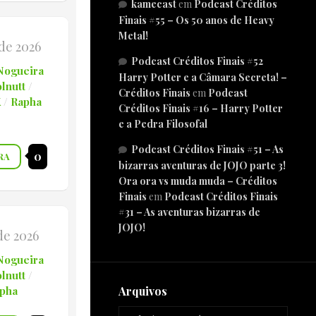
kamecast
em
Podcast Créditos
Finais #55 – Os 50 anos de Heavy
Metal!
 de 2026
Podcast Créditos Finais #52
Nogueira
Harry Potter e a Câmara Secreta! –
lnutt
/
Créditos Finais
em
Podcast
X
/
Rapha
Créditos Finais #16 – Harry Potter
e a Pedra Filosofal
Podcast Créditos Finais #51 – As
0
RA
bizarras aventuras de JOJO parte 3!
Ora ora vs muda muda – Créditos
Finais
em
Podcast Créditos Finais
#31 – As aventuras bizarras de
JOJO!
 de 2026
Nogueira
lnutt
/
pha
Arquivos