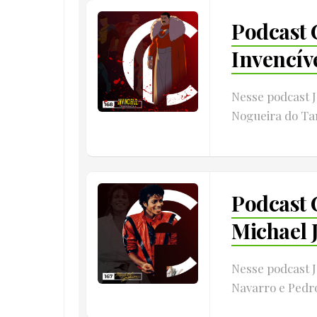
Podcast 
Invencív
Nesse podcast 
Nogueira do Ta
Podcast 
Michael 
Nesse podcast 
Navarro e Pedro