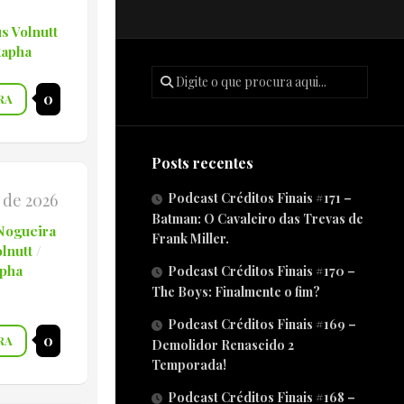
s Volnutt
Rapha
0
RA
Posts recentes
 de 2026
Podcast Créditos Finais #171 –
Batman: O Cavaleiro das Trevas de
Nogueira
Frank Miller.
lnutt
/
pha
Podcast Créditos Finais #170 –
The Boys: Finalmente o fim?
Podcast Créditos Finais #169 –
0
RA
Demolidor Renascido 2
Temporada!
Podcast Créditos Finais #168 –