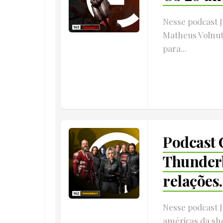
Nesse podcast J
Matheus Volnut
para...
Podcast 
Thunderb
relações.
Nesse podcast 
américas da sh