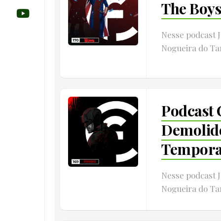
The Boys
Nesse podcast 
Nogueira do Ta
Podcast 
Demolido
Tempora
Nesse podcast 
Nogueira do Tam