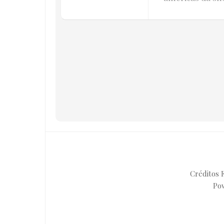
Créditos F
Po