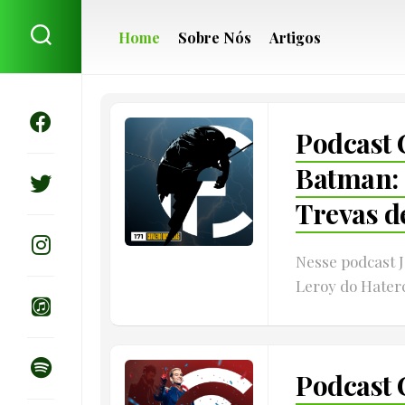
Skip
to
Home
Sobre Nós
Artigos
content
Podcast C
Batman: 
Trevas d
Nesse podcast J
Leroy do Haterc
Podcast 