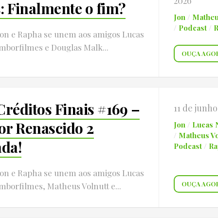
2026
: Finalmente o fim?
Jon
/
Matheu
/
Podcast
/
Jon e Rapha se unem aos amigos Lucas
mborfilmes e Douglas Malk...
OUÇA AGO
Créditos Finais #169 –
11 de junho
r Renascido 2
Jon
/
Lucas 
/
Matheus Vo
da!
Podcast
/
Ra
Jon e Rapha se unem aos amigos Lucas
OUÇA AGO
borfilmes, Matheus Volnutt e...