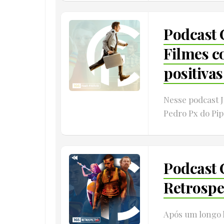
Podcast 
Filmes 
positivas
Nesse podcast 
Pedro Px do Pip
Podcast 
Retrospe
Após um longo h