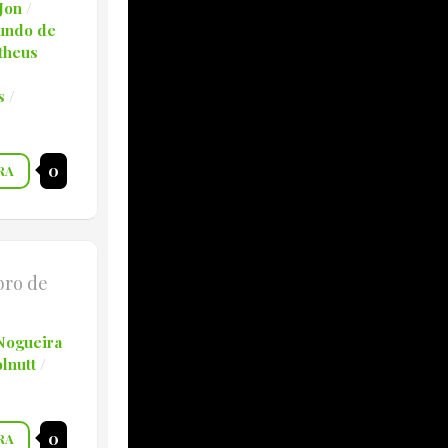
Jon
/
undo de
theus
s
/
0
RA
bro de
Nogueira
lnutt
/
0
RA