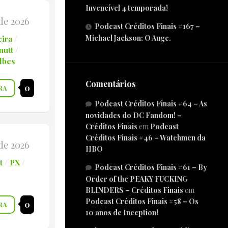
Invencível 4 temporada!
de 2026
Podcast Créditos Finais #167 –
Michael Jackson: O Auge.
ira
/
nutt
/
lbes
Comentários
0
RA
Podcast Créditos Finais #64 – As
novidades do DC Fandom! –
Créditos Finais
em
Podcast
Créditos Finais #46 – Watchmen da
 de 2026
HBO
t
/
PX
/
Podcast Créditos Finais #61 – By
Order of the PEAKY FUCKING
BLINDERS – Créditos Finais
em
Podcast Créditos Finais #58 – Os
0
RA
10 anos de Inception!