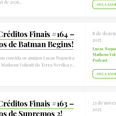
t de 2026...
OUÇA AGO
Créditos Finais #164 –
8 de deze
2025
os de Batman Begins!
Lucas Nogue
Matheus Vol
Jon convida os amigos Lucas Nogueira
Podcast
Matheus Volnutt do Terra Nerdica e...
OUÇA AGO
Créditos Finais #163 –
23 de nove
2025
os de Supremos 2!