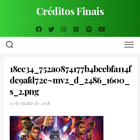
Skip
Créditos Finais
to
content
18ee34_752a0874177b4bcebfa114f
dc9afd72e~mv2_d_2486_1600_
s_2.png
11 de junho de 2018