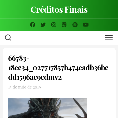
Skip
Créditos Finais
to
content
66783-
18ee34_027717857b474eadb36be
dd1596ac9cdmv2
13 de maio de 2019