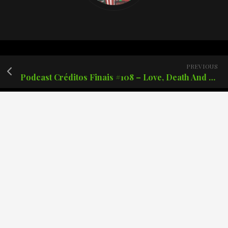
PREVIOUS
Podcast Créditos Finais #108 – Love, Death And Robots 3 temporada
Posts recentes
Podcast Créditos Finais #171 – Batman: O Cavaleiro das
Trevas de Frank Miller.
Podcast Créditos Finais #170 – The Boys: Finalmente o