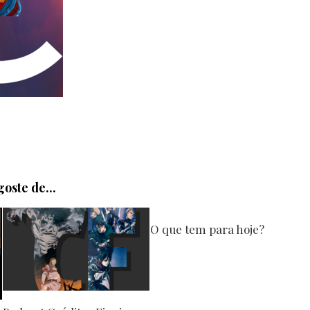
oste de...
O que tem para hoje?