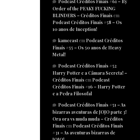
Podcast Créditos Finais #61 – By
Order of the PEAKY FUCKING
BLINDERS – Créditos Finais
em
Podcast Créditos Finais #58 – Os
10 anos de Inception!
kamecast
em
Podcast Créditos
Finais #55 – Os 50 anos de Heavy
Metal!
Podcast Créditos Finais #52
Harry Potter e a Câmara Secreta! –
Créditos Finais
em
Podcast
Créditos Finais #16 – Harry Potter
e a Pedra Filosofal
Podcast Créditos Finais #51 – As
bizarras aventuras de JOJO parte 3!
Ora ora vs muda muda – Créditos
Finais
em
Podcast Créditos Finais
#31 – As aventuras bizarras de
JOJO!