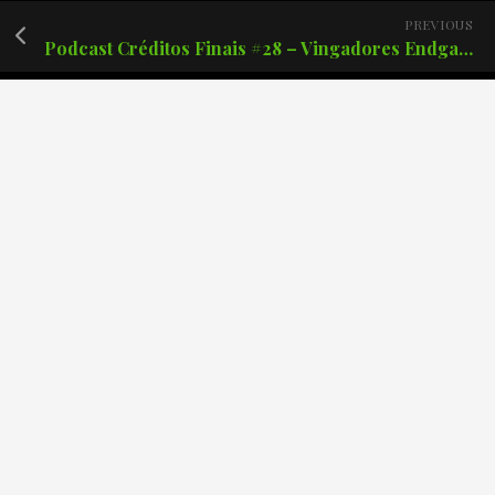
PREVIOUS
Podcast Créditos Finais #28 – Vingadores Endgame – Eutemato de fanservice!
Posts recentes
Podcast Créditos Finais #171 – Batman: O Cavaleiro das
Trevas de Frank Miller.
Podcast Créditos Finais #170 – The Boys: Finalmente o
fim?
Podcast Créditos Finais #169 – Demolidor Renascido 2
Temporada!