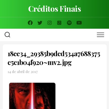
Skip
Créditos Finais
to
content
18ee34_29385b9dcd534a7688375
c5c1b04f920~mv2.jpg
14 de abril de 2017