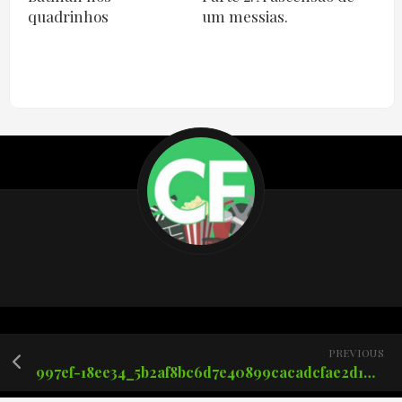
quadrinhos
um messias.
PREVIOUS
997ef-18ee34_5b2af8bc6d7e40899cacadcfae2d1010mv2