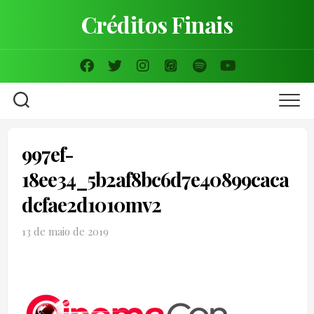
Skip
Créditos Finais
to
content
997ef-
18ee34_5b2af8bc6d7e40899caca
dcfae2d1010mv2
13 de maio de 2019