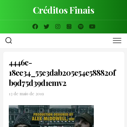
Skip
Créditos Finais
to
content
4446c-
18ee34_55e3dab205e54e588820f
b9d75d39d1emv2
13 de maio de 2019