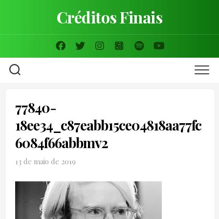
Skip
Créditos Finais
to
content
77840-
18ee34_c87eabb15ce04818aa77fc
6084f66abbmv2
13 de maio de 2019