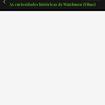
As curiosidades históricas de Watchmen (Filme)
Posts recentes
Podcast Créditos Finais #171 – Batman: O Cavaleiro das
Trevas de Frank Miller.
Podcast Créditos Finais #170 – The Boys: Finalmente o
fim?
Podcast Créditos Finais #169 – Demolidor Renascido 2
Temporada!
Podcast Créditos Finais #168 – Invencível 4 temporada!