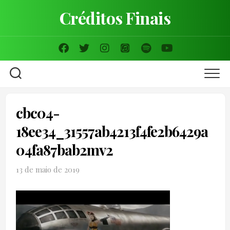
Skip
Créditos Finais
to
content
cbc04-
18ee34_31557ab4213f4fe2b6429a
04fa87bab2mv2
13 de maio de 2019