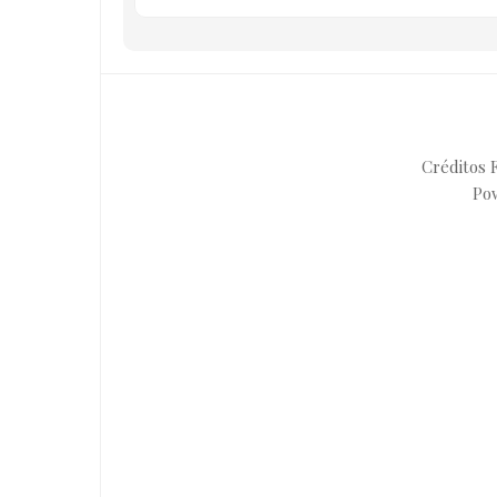
Créditos F
Po