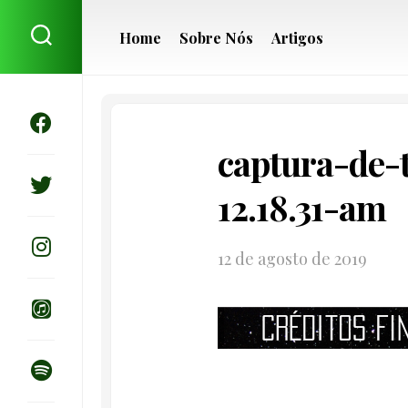
Skip
to
Home
Sobre Nós
Artigos
content
captura-de-
12.18.31-am
12 de agosto de 2019