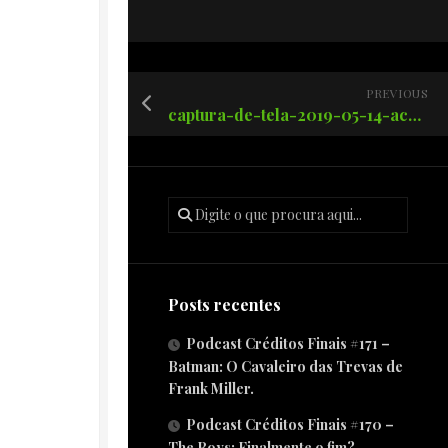
PREVIOUS
captura-de-tela-2019-05-14-acc80s-12.18.31-am
Posts recentes
Podcast Créditos Finais #171 –
Batman: O Cavaleiro das Trevas de
Frank Miller.
Podcast Créditos Finais #170 –
The Boys: Finalmente o fim?