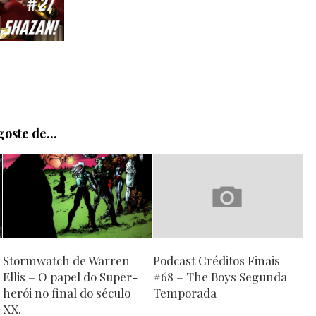
oste de...
Stormwatch de Warren
Podcast Créditos Finais
Ellis – O papel do Super-
#68 – The Boys Segunda
herói no final do século
Temporada
XX.