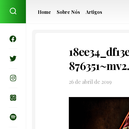
Skip
to
Home
Sobre Nós
Artigos
content
18ee34_df13
876351~mv2
26 de abril de 2019