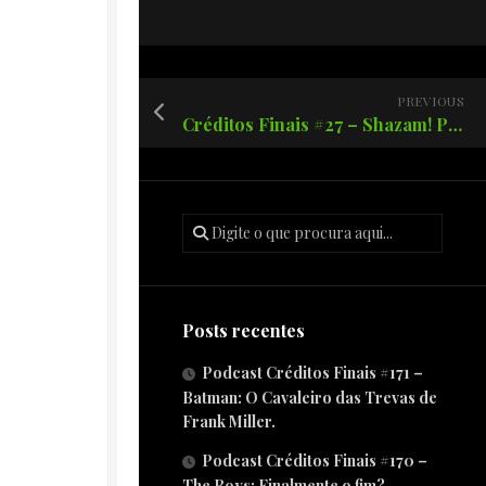
PREVIOUS
Créditos Finais #27 – Shazam! Pega no meu bastão e me chama pelo nome.!
Posts recentes
Podcast Créditos Finais #171 –
Batman: O Cavaleiro das Trevas de
Frank Miller.
Podcast Créditos Finais #170 –
The Boys: Finalmente o fim?