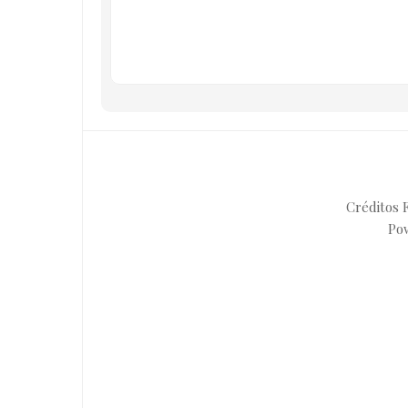
Créditos F
Po