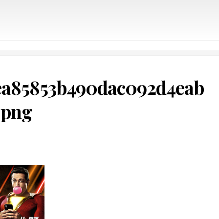
ea85853b490dac092d4eab
.png