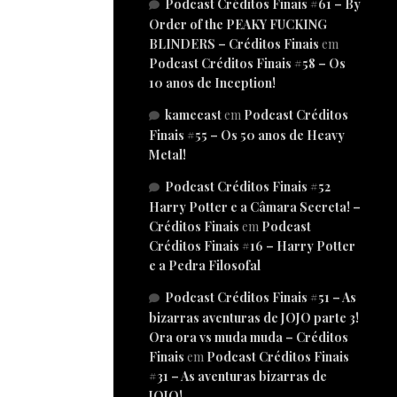
Podcast Créditos Finais #61 – By
Order of the PEAKY FUCKING
BLINDERS – Créditos Finais
em
Podcast Créditos Finais #58 – Os
10 anos de Inception!
kamecast
em
Podcast Créditos
Finais #55 – Os 50 anos de Heavy
Metal!
Podcast Créditos Finais #52
Harry Potter e a Câmara Secreta! –
Créditos Finais
em
Podcast
Créditos Finais #16 – Harry Potter
e a Pedra Filosofal
Podcast Créditos Finais #51 – As
bizarras aventuras de JOJO parte 3!
Ora ora vs muda muda – Créditos
Finais
em
Podcast Créditos Finais
#31 – As aventuras bizarras de
JOJO!