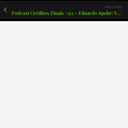
PREVIOUS
Podcast Créditos Finais #113 – Eduardo Spohr: Ventos do norte.
Posts recentes
Podcast Créditos Finais #171 – Batman: O Cavaleiro das
Trevas de Frank Miller.
Podcast Créditos Finais #170 – The Boys: Finalmente o
fim?
Podcast Créditos Finais #169 – Demolidor Renascido 2
Temporada!