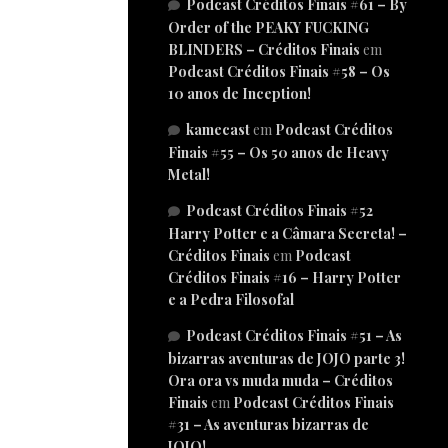
Podcast Créditos Finais #61 – By
Order of the PEAKY FUCKING
BLINDERS – Créditos Finais
em
Podcast Créditos Finais #58 – Os
10 anos de Inception!
kamecast
em
Podcast Créditos
Finais #55 – Os 50 anos de Heavy
Metal!
Podcast Créditos Finais #52
Harry Potter e a Câmara Secreta! –
Créditos Finais
em
Podcast
Créditos Finais #16 – Harry Potter
e a Pedra Filosofal
Podcast Créditos Finais #51 – As
bizarras aventuras de JOJO parte 3!
Ora ora vs muda muda – Créditos
Finais
em
Podcast Créditos Finais
#31 – As aventuras bizarras de
JOJO!