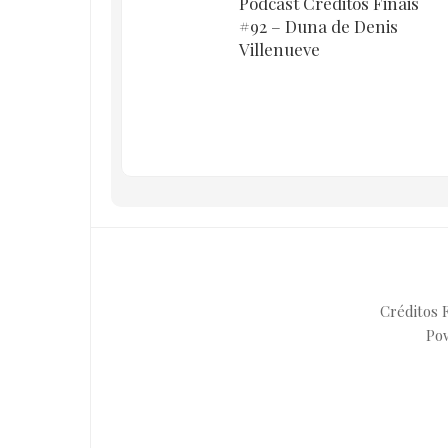
Podcast Créditos Finais
#92 – Duna de Denis
Villenueve
Créditos F
Po