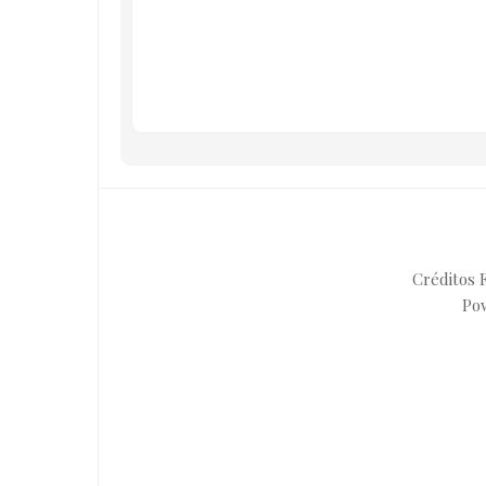
Créditos F
Po