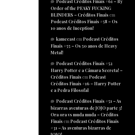
Podcast Créditos Finais #61 – By
Order of the PEAKY FUCKING
BLINDERS – Créditos Finais
em
Podcast Créditos Finais #58 – Os
10 anos de Inception!
kamecast
em
Podcast Créditos
Finais #55 – Os 50 anos de Heavy
Metal!
Podcast Créditos Finais #52
Harry Potter e a Câmara Secreta! –
Créditos Finais
em
Podcast
Créditos Finais #16 – Harry Potter
e a Pedra Filosofal
Podcast Créditos Finais #51 – As
bizarras aventuras de JOJO parte 3!
Ora ora vs muda muda – Créditos
Finais
em
Podcast Créditos Finais
#31 – As aventuras bizarras de
JOJO!