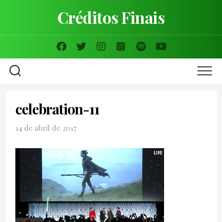
Skip
Créditos Finais
to
content
celebration-11
14 de abril de 2017