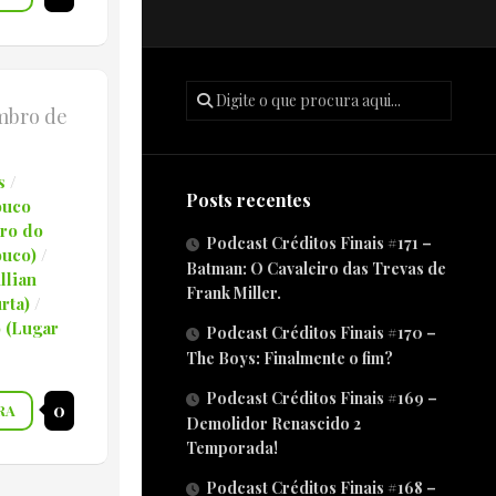
mbro de
s
/
Posts recentes
ouco
uro do
Podcast Créditos Finais #171 –
ouco)
/
Batman: O Cavaleiro das Trevas de
llian
Frank Miller.
rta)
/
o (Lugar
Podcast Créditos Finais #170 –
The Boys: Finalmente o fim?
Podcast Créditos Finais #169 –
0
RA
Demolidor Renascido 2
Temporada!
Podcast Créditos Finais #168 –