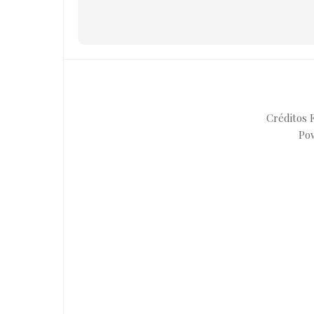
Créditos F
Po