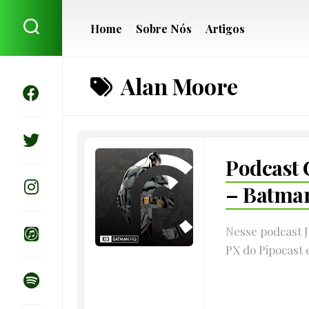
Skip
to
Home
Sobre Nós
Artigos
content
Alan Moore
Podcast 
– Batma
Nesse podcast 
PX do Pipocast 