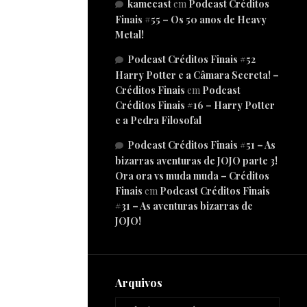
kamecast
em
Podcast Créditos
Finais #55 – Os 50 anos de Heavy
Metal!
Podcast Créditos Finais #52
Harry Potter e a Câmara Secreta! –
Créditos Finais
em
Podcast
Créditos Finais #16 – Harry Potter
e a Pedra Filosofal
Podcast Créditos Finais #51 – As
bizarras aventuras de JOJO parte 3!
Ora ora vs muda muda – Créditos
Finais
em
Podcast Créditos Finais
#31 – As aventuras bizarras de
JOJO!
Arquivos