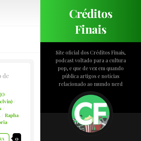
Créditos
Finais
Site oficial dos Créditos Finais,
podcast voltado para a cultura
pop, e que de vez em quando
o de
pública artigos e notícias
relacionado ao mundo nerd
 (O
lvin)
/
s
/
X
/
Rapha
ria
0
RA