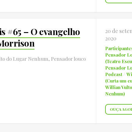
is #65 – O evangelho
20 de sete
2020
Morrison
Participante
Pensador L
ulto do Lugar Nenhum, Pensador louco
(Teatro Esc
Pensador L
Podcast
/
Wi
(Curta um cu
Willian Vult
Nenhum)
OUÇA AGO