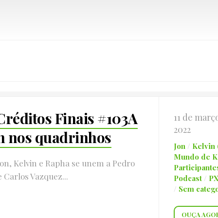
Créditos Finais #103A
11 de març
2022
n nos quadrinhos
Jon
/
Kelvin
Mundo de Ke
Jon, Kelvin e Rapha se unem a Pedro
Participante
e Carlos Vazquez...
Podcast
/
P
/
Sem catego
OUÇA AGO