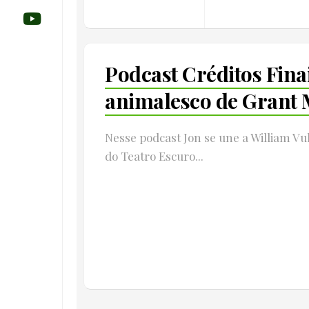
Podcast Créditos Fina
animalesco de Grant 
Nesse podcast Jon se une a William V
do Teatro Escuro...