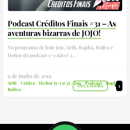
Podcast Créditos Finais #31 – As
aventuras bizarras de JOJO!
No programa de hoje Jon, Arth, Rapha, Roliva e
Heitor do podcast 1+1 não é 2...
9 de junho de 2019
Arth
/
Crítica
/
Heitor (1+1 ≠ 2)
/
Jon
/
Podcast
/
Rapha
/
1
OUÇA AGORA
Roliva