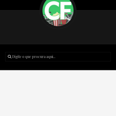
Posts recentes
Podcast Créditos Finais #171 – Batman: O Cavaleiro das
Trevas de Frank Miller.
Podcast Créditos Finais #170 – The Boys: Finalmente o
fim?