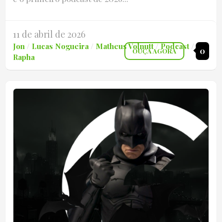
11 de abril de 2026
Jon
/
Lucas Nogueira
/
Matheus Volnutt
/
Podcast
/
0
OUÇA AGORA
Rapha