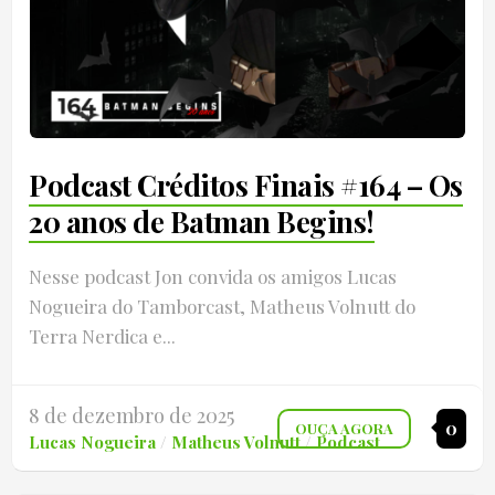
Podcast Créditos Finais #164 – Os
20 anos de Batman Begins!
Nesse podcast Jon convida os amigos Lucas
Nogueira do Tamborcast, Matheus Volnutt do
Terra Nerdica e...
8 de dezembro de 2025
0
OUÇA AGORA
Lucas Nogueira
/
Matheus Volnutt
/
Podcast