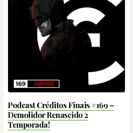
Podcast Créditos Finais #169 –
Demolidor Renascido 2
Temporada!