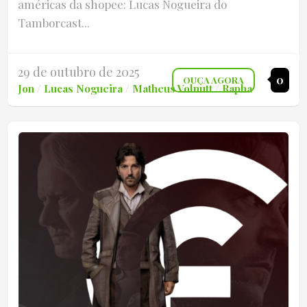
américas da shopee: Lucas Nogueira do
Tamborcast...
29 de outubro de 2025
0
OUÇA AGORA
Jon
/
Lucas Nogueira
/
Matheus Volnutt
/
Rapha