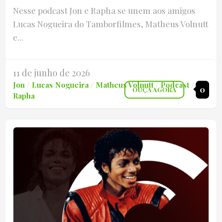
Nesse podcast Jon e Rapha se unem aos amigos
Lucas Nogueira do Tamborfilmes, Matheus Volnutt
e...
11 de junho de 2026
Jon
/
Lucas Nogueira
/
Matheus Volnutt
/
Podcast
/
0
OUÇA AGORA
Rapha