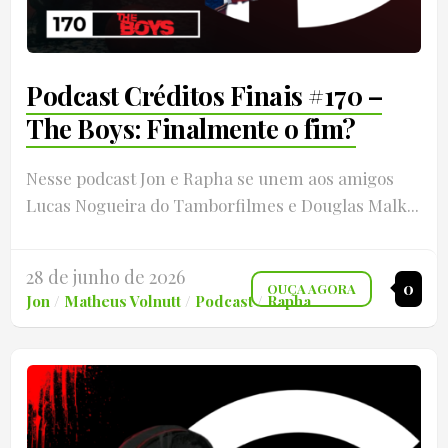
Podcast Créditos Finais #170 –
The Boys: Finalmente o fim?
Nesse podcast Jon e Rapha se unem aos amigos
Lucas Nogueira do Tamborfilmes e Douglas Malk...
28 de junho de 2026
0
OUÇA AGORA
Jon
/
Matheus Volnutt
/
Podcast
/
Rapha