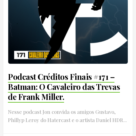
Podcast Créditos Finais #171 –
Batman: O Cavaleiro das Trevas
de Frank Miller.
Nesse podcast Jon convida os amigos Gustavo,
Phillyp Leroy do Hatercast e o artista Daniel HDR...