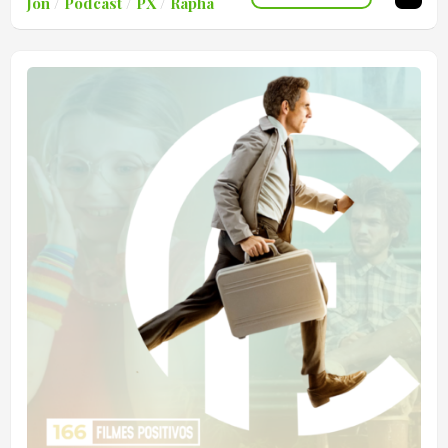
Jon
/
Podcast
/
PX
/
Rapha