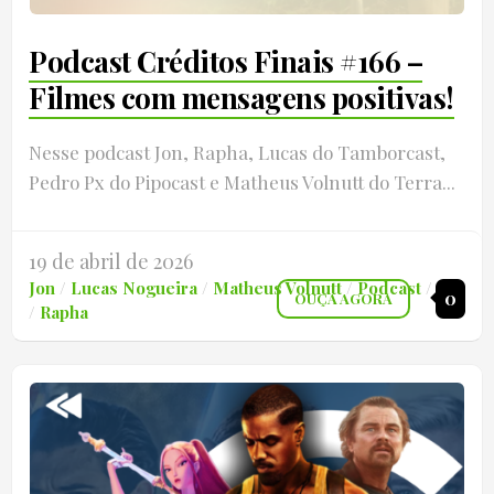
Podcast Créditos Finais #166 –
Filmes com mensagens positivas!
Nesse podcast Jon, Rapha, Lucas do Tamborcast,
Pedro Px do Pipocast e Matheus Volnutt do Terra...
19 de abril de 2026
Jon
/
Lucas Nogueira
/
Matheus Volnutt
/
Podcast
/
PX
0
OUÇA AGORA
/
Rapha