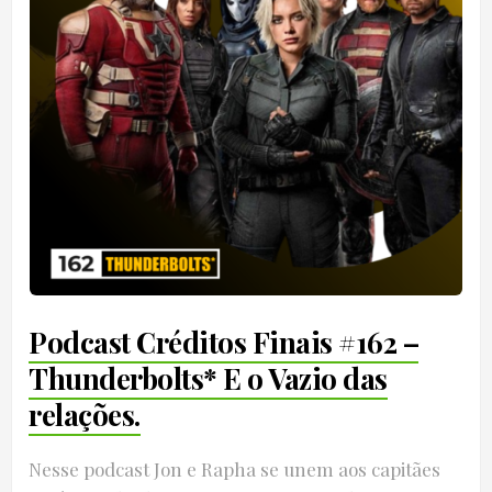
Podcast Créditos Finais #162 –
Thunderbolts* E o Vazio das
relações.
Nesse podcast Jon e Rapha se unem aos capitães