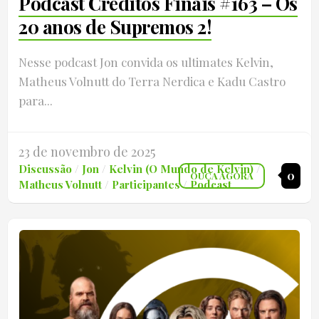
Podcast Créditos Finais #163 – Os
20 anos de Supremos 2!
Nesse podcast Jon convida os ultimates Kelvin,
Matheus Volnutt do Terra Nerdica e Kadu Castro
para...
23 de novembro de 2025
Discussão
/
Jon
/
Kelvin (O Mundo de Kelvin)
/
0
OUÇA AGORA
Matheus Volnutt
/
Participantes
/
Podcast