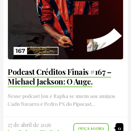
Podcast Créditos Finais #167 –
Michael Jackson: O Auge.
Nesse podcast Jon e Rapha se unem aos amigos
Cadu Navarro e Pedro PX do Pipocast...
27 de abril de 2026
0
OUÇA AGORA