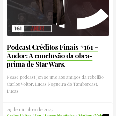
Podcast Créditos Finais #161 –
Andor: A conclusão da obra-
prima de Star Wars.
Nesse podcast Jon se une aos amigos da rebelião
Carlos Voltor, Lucas Nogueira do Tamborcast,
Lucas...
29 de outubro de 2025
Carlos Voltor
/
Jon
/
Lucas Nogueira
/
Matheus Volnutt