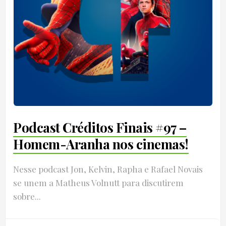
Podcast Créditos Finais #97 –
Homem-Aranha nos cinemas!
Nesse podcast Jon, Kelvin, Rapha e Rafael Novais
se unem a Matheus Volnutt para discutirem
sobre...