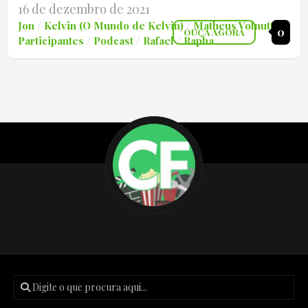
16 de dezembro de 2021
Jon
/
Kelvin (O Mundo de Kelvin)
/
Matheus Volnutt
/
0
OUÇA AGORA
Participantes
/
Podcast
/
Rafael
/
Rapha