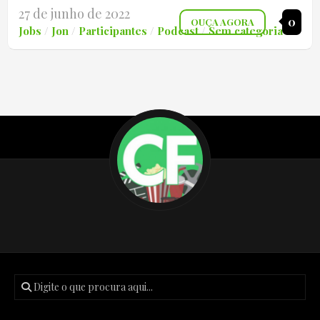
27 de junho de 2022
0
OUÇA AGORA
Jobs
/
Jon
/
Participantes
/
Podcast
/
Sem categoria