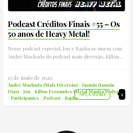
Podcast Créditos Finais #55 – Os
50 anos de Heavy Metal!
Nesse podcast especial, Jon e Rapha se unem com
André Machado do podcast mais diversão, Kilton...
17 de maio de 2020
André Machado (Mais Diversão)
/
Iasmin (Iasmin
Dias)
/
Jon
/
Kilton Fernandes (Metal Mantra Podcast)
1
OUÇA AGORA
/
Participantes
/
Podcast
/
Rapha