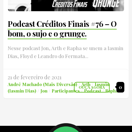
Podcast Créditos Finais #76 – O
bom, o sujo e o grunge.
Nesse podcast Jon, Arth e Rapha se unem a Iasmin
Dias, Floyd e Leandro do Fermata...
21 de fevereiro de 2021
André Machado (Mais Diversão)
/
Arth
/
Iasmin
0
OUÇA AGORA
(Iasmin Dias)
/
Jon
/
Participantes
/
Podcast
/
Rapha