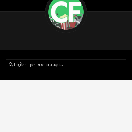
Posts recentes
Podcast Créditos Finais #171 – Batman: O Cavaleiro das
Trevas de Frank Miller.
Podcast Créditos Finais #170 – The Boys: Finalmente o
fim?