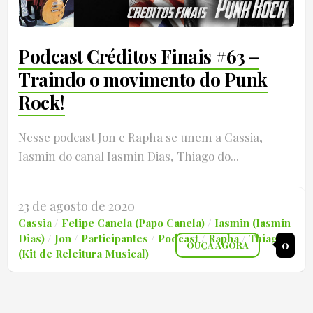
Podcast Créditos Finais #63 –
Traindo o movimento do Punk
Rock!
Nesse podcast Jon e Rapha se unem a Cassia,
Iasmin do canal Iasmin Dias, Thiago do...
23 de agosto de 2020
Cassia
/
Felipe Canela (Papo Canela)
/
Iasmin (Iasmin
Dias)
/
Jon
/
Participantes
/
Podcast
/
Rapha
/
Thiago
0
OUÇA AGORA
(Kit de Releitura Musical)