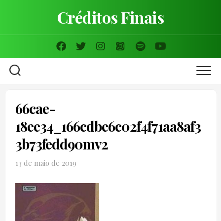
Skip
Créditos Finais
to
content
66cae-
18ee34_166cdbe6c02f4f71aa8af3
3b73fedd90mv2
13 de maio de 2019