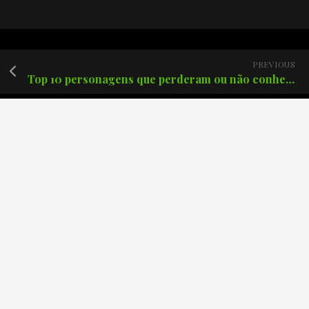
PREVIOUS
Top 10 personagens que perderam ou não conhece seus pais.
Posts recentes
Podcast Créditos Finais #171 – Batman: O Cavaleiro das
Trevas de Frank Miller.
Podcast Créditos Finais #170 – The Boys: Finalmente o
fim?