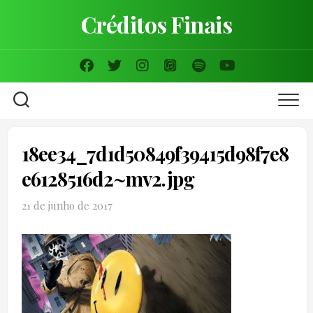
Skip
Créditos Finais
to
content
18ee34_7d1d50849f39415d98f7e8
e6128516d2~mv2.jpg
21 de junho de 2017