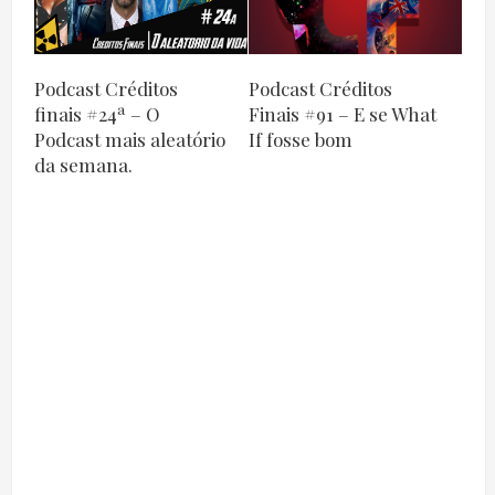
Podcast Créditos
Podcast Créditos
finais #24ª – O
Finais #91 – E se What
Podcast mais aleatório
If fosse bom
da semana.