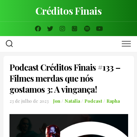
Skip
Créditos Finais
to
content
Podcast Créditos Finais #133 –
Filmes merdas que nós
gostamos 3: A vingança!
23 de julho de 2023
Jon
/
Natalia
/
Podcast
/
Rapha