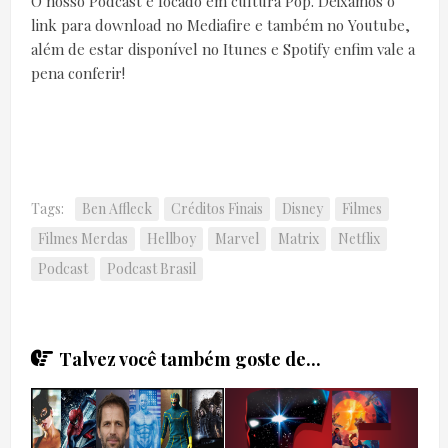
O nosso Podcast é focado em cultura Pop. Deixamos o
link para download no Mediafire e também no Youtube,
além de estar disponível no Itunes e Spotify enfim vale a
pena conferir!
Tags:
Ben Affleck
Créditos Finais
Disney
Filmes
Filmes Merdas
Hellboy
Marvel
Matrix
Netflix
Podcast
Podcast Brasil
Talvez você também goste de...