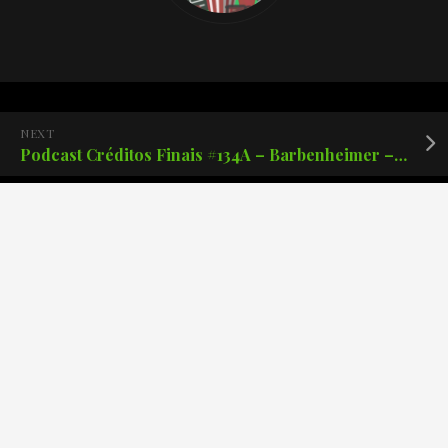
NEXT
Podcast Créditos Finais #134A – Barbenheimer – A ópera rosa da Barbie.
PREVIOUS
Podcast Créditos Finais #132 – A saga indiana Jones!
Posts recentes