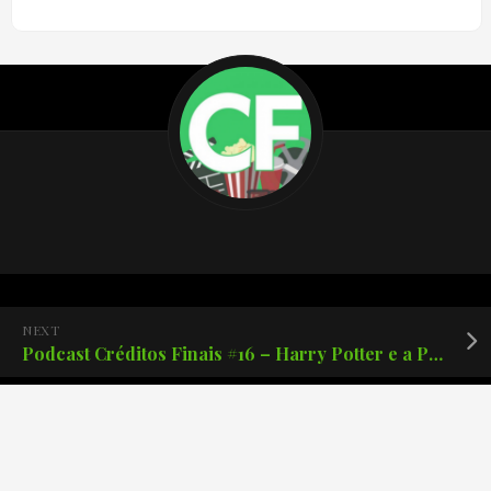
NEXT
Podcast Créditos Finais #16 – Harry Potter e a Pedra Filosofal
PREVIOUS
Podcast Créditos Finais #14 – Jogador Número 1.