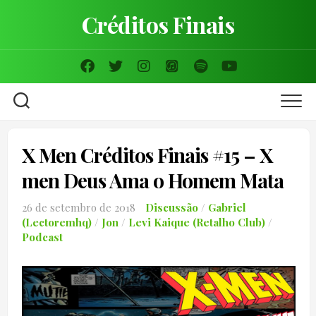
Skip
Créditos Finais
to
content
X Men Créditos Finais #15 – X
men Deus Ama o Homem Mata
26 de setembro de 2018
Discussão
/
Gabriel
(Lectoremhq)
/
Jon
/
Levi Kaique (Retalho Club)
/
Podcast