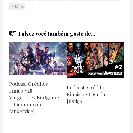
X Men
Talvez você também goste de...
Podcast Créditos
Podcast: Créditos
Finais #28 –
Finais #2 Liga da
Vingadores Endgame
Justiça
– Eutemato de
fanservice!