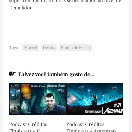
supera em muito as outras séries ficando ao nível de
Demolidor
Tags:
Marvel
Netflix
Punho de Ferro
Talvez você também goste de...
Podcast Créditos
Podcast Créditos
Finais #35 – O
Finais #21 – Aquaman