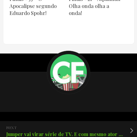
Apocalipse segundo
Olha onda olha a
Eduardo Spohr!
onda!
NEXT
Jumper vai virar série de TV. E com mesmo ator do filme.