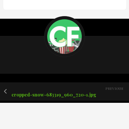
PREVIOUS
cropped-snow-683319_960_720-1.jpg