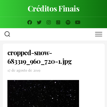
Skip
Créditos Finais
to
content
cropped-snow-
683319_960_720-1.jpg
17 de agosto de 2019