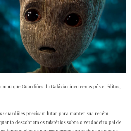
rmou que Guardiões da Galáxia cinco cenas pós créditos,
os Guardiões precisam lutar para manter sua recém
nquanto descobrem os mistérios sobre o verdadeiro pai de
os se tornam aliados e personagens conhecidos e amados