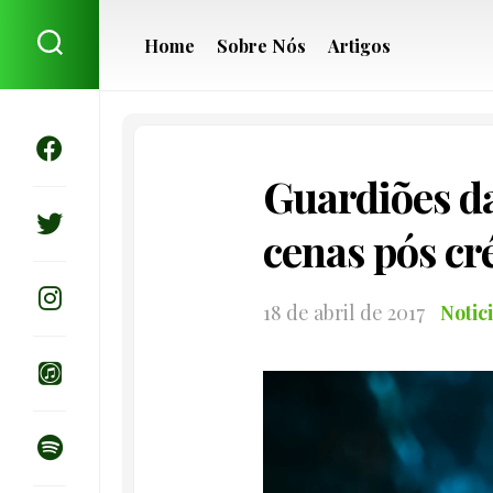
Skip
to
Home
Sobre Nós
Artigos
content
Guardiões da
cenas pós cr
18 de abril de 2017
Notic