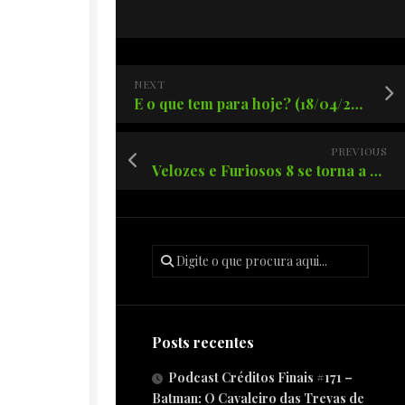
NEXT
E o que tem para hoje? (18/04/2017)
PREVIOUS
Velozes e Furiosos 8 se torna a maior bilheteria de todos os tempos.
Posts recentes
Podcast Créditos Finais #171 –
Batman: O Cavaleiro das Trevas de