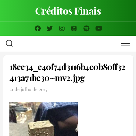
Skip
Créditos Finais
to
content
18ee34_e40f74d3116b4e0b80ff32
413a71bc30~mv2.jpg
21 de julho de 2017