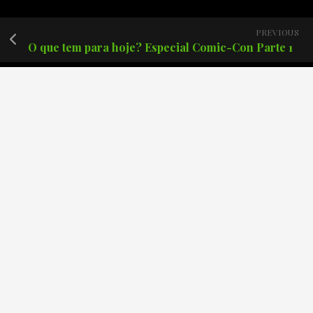
PREVIOUS
O que tem para hoje? Especial Comic-Con Parte 1
Posts recentes
Podcast Créditos Finais #171 – Batman: O Cavaleiro das
Trevas de Frank Miller.
Podcast Créditos Finais #170 – The Boys: Finalmente o
fim?
Podcast Créditos Finais #169 – Demolidor Renascido 2
Temporada!