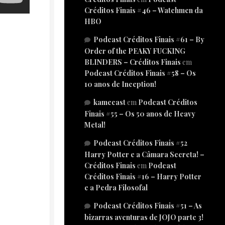
Créditos Finais #46 – Watchmen da
HBO
Podcast Créditos Finais #61 – By
Order of the PEAKY FUCKING
BLINDERS – Créditos Finais
em
Podcast Créditos Finais #58 – Os
10 anos de Inception!
kamecast
em
Podcast Créditos
Finais #55 – Os 50 anos de Heavy
Metal!
Podcast Créditos Finais #52
Harry Potter e a Câmara Secreta! –
Créditos Finais
em
Podcast
Créditos Finais #16 – Harry Potter
e a Pedra Filosofal
Podcast Créditos Finais #51 – As
bizarras aventuras de JOJO parte 3!