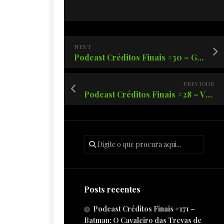
NEXT
Podcast Créditos Finais #30 – Game of Thrones desabafo!
PREVIOUS
Podcast Créditos Finais #28 – Vingadores Endgame – Eutemato de fanservice!
Posts recentes
Podcast Créditos Finais #171 –
Batman: O Cavaleiro das Trevas de