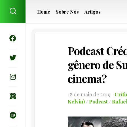
Skip
to
Home
Sobre Nós
Artigos
content
Podcast Créd
gênero de S
cinema?
18 de maio de 2019
Críti
Kelvin)
/
Podcast
/
Rafae