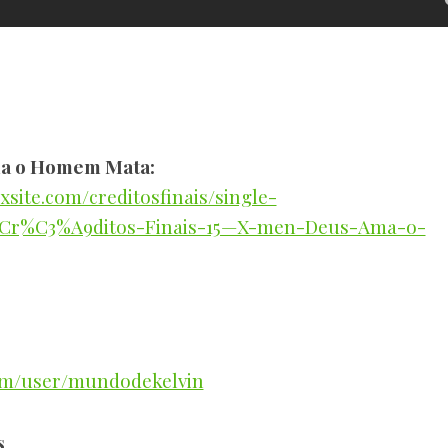
ma o Homem Mata:
ixsite.com/creditosfinais/single-
n-Cr%C3%A9ditos-Finais-15—X-men-Deus-Ama-o-
om/user/mundodekelvin
s