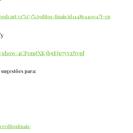
r/podcast/cr%C3%A9ditos-finais/id1448644004?l=en
fy
om/show/4CP0mJXK3bgEjp7yvzNvpf
 sugestões para:
reditosfinais/