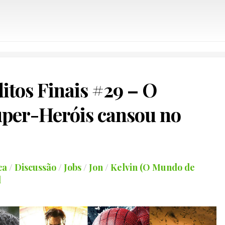
itos Finais #29 – O
uper-Heróis cansou no
ca
/
Discussão
/
Jobs
/
Jon
/
Kelvin (O Mundo de
l