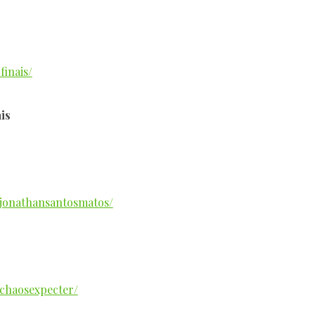
inais/
is
jonathansantosmatos/
chaosexpecter/