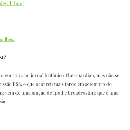
/devid_hnq/
ualbes/
st?
do em 2004 no jornal britânico The Guardian, mas não se
missão RSS, o que ocorreu mais tarde em setembro do
ng vem de uma junção de Ipod e broadcasting que é uma
isão