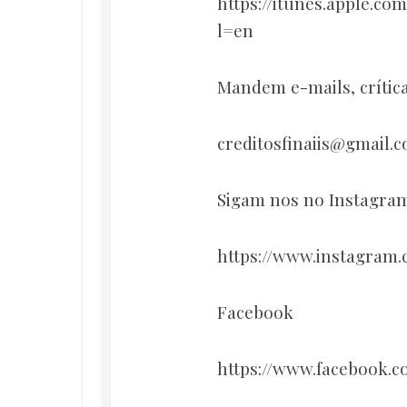
https://itunes.apple.c
l=en
Mandem e-mails, crítica
creditosfinaiis@gmail.
Sigam nos no Instagra
https://www.instagram.c
Facebook
https://www.facebook.c