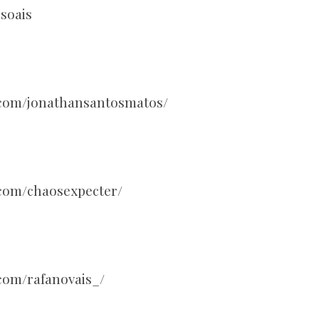
soais
.com/jonathansantosmatos/
.com/chaosexpecter/
com/rafanovais_/