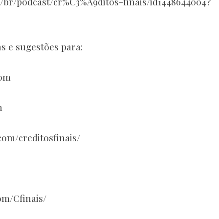
om/br/podcast/cr%C3%A9ditos-finais/id1448644004?
s e sugestões para:
com
m
om/creditosfinais/
om/Cfinais/