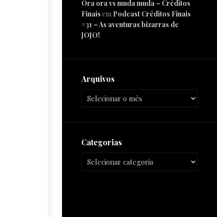
Ora ora vs muda muda – Créditos
Finais
em
Podcast Créditos Finais
#31 – As aventuras bizarras de
JOJO!
Arquivos
Categorias