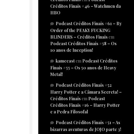
Créditos Finais #46 – Watchmen da
HBO
Podcast Créditos Finais #61 – By
Order of the PEAKY FUCKING
BLINDERS – Créditos Finais
em
Podcast Créditos Finais #58 – Os
10 anos de Inception!
kamecast
em
Podcast Créditos
Finais #55 – Os 50 anos de Heavy
Metal!
Podcast Créditos Finais #52
Harry Potter e a Câmara Secreta! –
Créditos Finais
em
Podcast
Créditos Finais #16 – Harry Potter
e a Pedra Filosofal
Podcast Créditos Finais #51 – As
bizarras aventuras de JOJO parte 3!