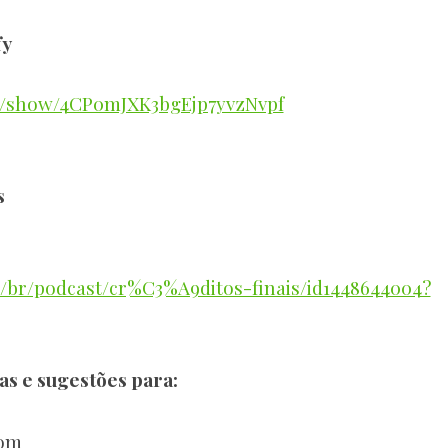
fy
om/show/4CP0mJXK3bgEjp7yvzNvpf
s
om/br/podcast/cr%C3%A9ditos-finais/id1448644004?
as e sugestões para:
com