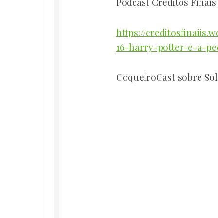
Podcast Créditos Finais 
https://creditosfinaiis
16-harry-potter-e-a-ped
CoqueiroCast sobre Sol