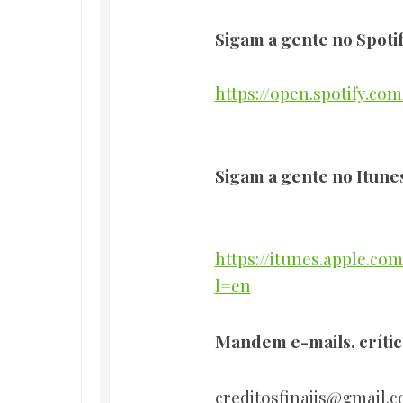
Sigam a gente no Spoti
https://open.spotify.c
Sigam a gente no Itune
https://itunes.apple.c
l=en
Mandem e-mails, crític
creditosfinaiis@gmail.