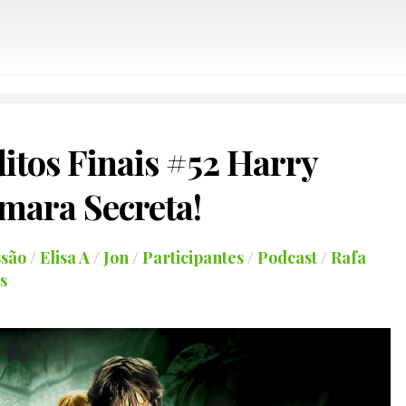
itos Finais #52 Harry
âmara Secreta!
ssão
/
Elisa A
/
Jon
/
Participantes
/
Podcast
/
Rafa
s