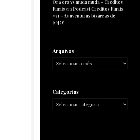
Ora ora vs muda muda – Créditos
Finais
em
Podcast Créditos Finais
#31 – As aventuras bizarras de
JOJO!
Arquivos
Categorias