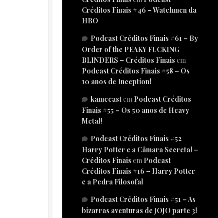
Créditos Finais #46 – Watchmen da
HBO
Podcast Créditos Finais #61 – By
Order of the PEAKY FUCKING
BLINDERS – Créditos Finais
em
Podcast Créditos Finais #58 – Os
10 anos de Inception!
kamecast
em
Podcast Créditos
Finais #55 – Os 50 anos de Heavy
Metal!
Podcast Créditos Finais #52
Harry Potter e a Câmara Secreta! –
Créditos Finais
em
Podcast
Créditos Finais #16 – Harry Potter
e a Pedra Filosofal
Podcast Créditos Finais #51 – As
bizarras aventuras de JOJO parte 3!