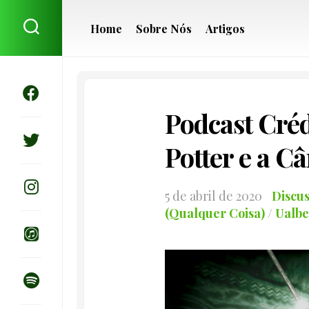
Skip
to
Home
Sobre Nós
Artigos
content
Podcast Créd
Potter e a C
5 de abril de 2020
Discu
(Qualquer Coisa)
/
Ualbe