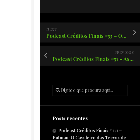
NEXT
Podcast Créditos Finais #53 – Os filmes pós-apocalípticos
PREVIOUS
Podcast Créditos Finais #51 – As bizarras aventuras de JOJO parte 3! Ora ora vs muda muda
Posts recentes
Podcast Créditos Finais #171 –
Batman: O Cavaleiro das Trevas de