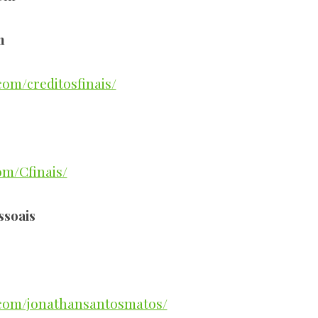
m
om/creditosfinais/
om/Cfinais/
ssoais
.com/jonathansantosmatos/