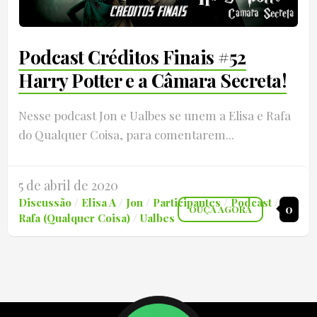
Podcast Créditos Finais #52
Harry Potter e a Câmara Secreta!
Nesse podcast Jon e Ualbes se unem a Elisa e Rafa
do Qualquer Coisa, para comentarem...
5 de abril de 2020
Discussão
/
Elisa A
/
Jon
/
Participantes
/
Podcast
/
0
OUÇA AGORA
Rafa (Qualquer Coisa)
/
Ualbes