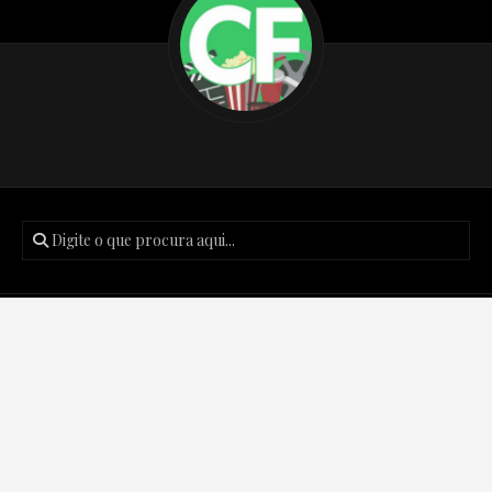
Posts recentes
Podcast Créditos Finais #171 – Batman: O Cavaleiro das
Trevas de Frank Miller.
Podcast Créditos Finais #170 – The Boys: Finalmente o
fim?