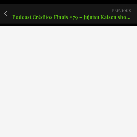
PREVIOUS
Podcast Créditos Finais #79 – Jujutsu Kaisen shonen bem feito!
Posts recentes
Podcast Créditos Finais #171 – Batman: O Cavaleiro das
Trevas de Frank Miller.
Podcast Créditos Finais #170 – The Boys: Finalmente o
fim?
Podcast Créditos Finais #169 – Demolidor Renascido 2
Temporada!