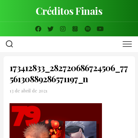
Skip
Créditos Finais
to
content
173412833_282720686724506_77
56130889286571197_n
13 de abril de 2021