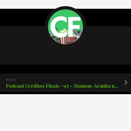
NEXT
Podcast Créditos Finais #97 – Homem-Aranha nos cinemas!
PREVIOUS
Podcast Créditos Finais #95 – Arcane!