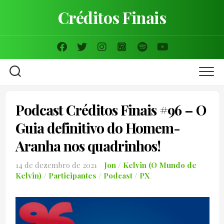
Skip
Créditos Finais
to
content
Podcast Créditos Finais #96 – O
Guia definitivo do Homem-
Aranha nos quadrinhos!
14 de dezembro de 2021
Jon
/
Kelvin (O Mundo de
Kelvin)
/
Participantes
/
Podcast
/
PX