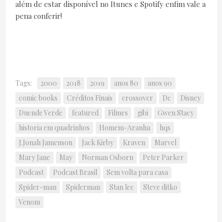
além de estar disponível no Itunes e Spotify enfim vale a
pena conferir!
Tags:
2000
2018
2019
anos 80
anos 90
comic books
Créditos Finais
crossover
Dc
Disney
Duende Verde
featured
Filmes
gibi
Gwen Stacy
historia em quadrinhos
Homem-Aranha
hqs
J.Jonah Jamenson
Jack Kirby
Kraven
Marvel
Mary Jane
May
Norman Osborn
Peter Parker
Podcast
Podcast Brasil
Sem volta para casa
Spider-man
Spiderman
Stan lee
Steve ditko
Venom