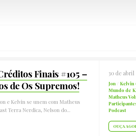
Créditos Finais #105 –
30 de abril
os de Os Supremos!
Jon
/
Kelvin
Mundo de Ke
Matheus Vol
Jon e Kelvin se unem com Matheus
Participante
ast Terra Nerdica, Nelson do...
Podcast
OUÇA AGO