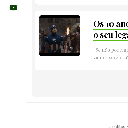
Os 10 an
o seu leg
“Se não podemo
vamos vingá-la”
Créditos F