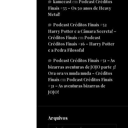
kamecast
em
Podcast Créditos
Finais #55 – Os 50 anos de Heavy
Metal!
Podcast Créditos Finais #52
Harry Potter e a Câmara Secreta! –
Créditos Finais
em
Podcast
Créditos Finais #16 – Harry Potter
e a Pedra Filosofal
Podcast Créditos Finais #51 – As
bizarras aventuras de JOJO parte 3!
Ora ora vs muda muda – Créditos
Finais
em
Podcast Créditos Finais
#31 – As aventuras bizarras de
JOJO!
Arquivos