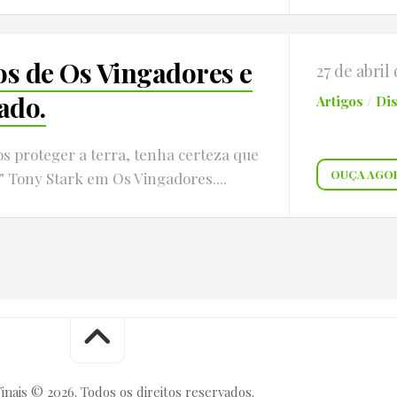
os de Os Vingadores e
27 de abril
ado.
Artigos
/
Di
s proteger a terra, tenha certeza que
OUÇA AGO
 Tony Stark em Os Vingadores....
inais © 2026. Todos os direitos reservados.