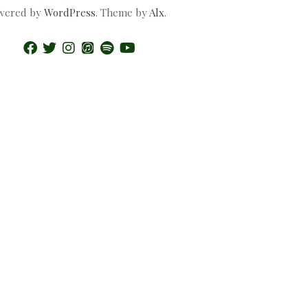
wered by
WordPress
. Theme by
Alx
.