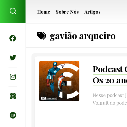
Skip
to
Home
Sobre Nós
Artigos
content
gavião arqueiro
Podcast 
Os 20 an
Nesse podcast 
Volnutt do podc