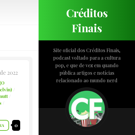
Créditos
Finais
Site oficial dos Créditos Finais,
podcast voltado para a cultura
pop, e que de vez em quando
 de 2022
pública artigos e notícias
relacionado ao mundo nerd
 (O
lvin)
/
nutt
/
s
/
0
RA