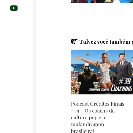
Talvez você também g
Podcast Créditos Finais
#39 – Os coachs da
cultura pop e a
malandragem
brasileira!