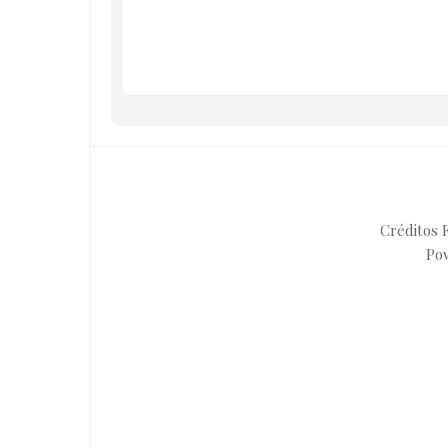
Créditos F
Po