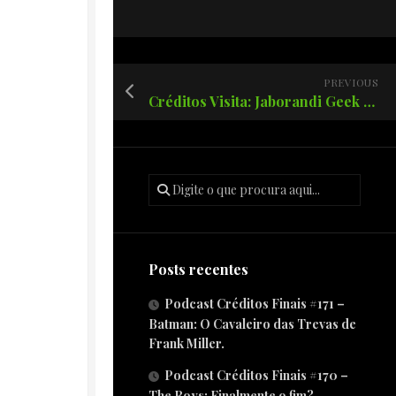
PREVIOUS
Créditos Visita: Jaborandi Geek Fest reúne otakus e entusiastas da cultura geek no interior paulista.
Posts recentes
Podcast Créditos Finais #171 –
Batman: O Cavaleiro das Trevas de
Frank Miller.
Podcast Créditos Finais #170 –
The Boys: Finalmente o fim?