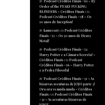
Podcast Créditos Finais #61 – By
Order of the PEAKY FUCKING
BLINDERS – Créditos Finais
em
Podcast Créditos Finais #58 – Os
10 anos de Inception!
kamecast
em
Podcast Créditos
Finais #55 – Os 50 anos de Heavy
Metal!
Podcast Créditos Finais #52
Harry Potter e a Câmara Secreta! –
Créditos Finais
em
Podcast
Créditos Finais #16 – Harry Potter
e a Pedra Filosofal
Podcast Créditos Finais #51 – As
bizarras aventuras de JOJO parte 3!
Ora ora vs muda muda – Créditos
Finais
em
Podcast Créditos Finais
#31 – As aventuras bizarras de
JOJO!